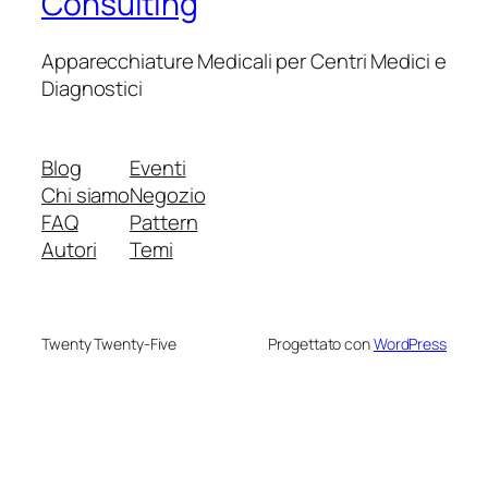
Consulting
Apparecchiature Medicali per Centri Medici e
Diagnostici
Blog
Eventi
Chi siamo
Negozio
FAQ
Pattern
Autori
Temi
Twenty Twenty-Five
Progettato con
WordPress
in escort
nca escort