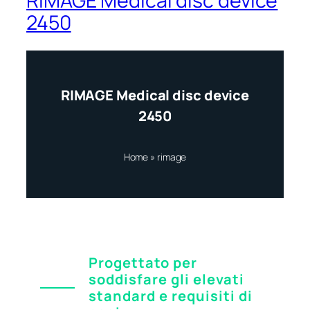
RIMAGE Medical disc device
2450
RIMAGE Medical disc device
2450
Home
»
rimage
Progettato per
soddisfare gli elevati
standard e requisiti di