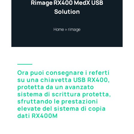
Rimage RX400 MedX USB
Solution
Home
»
rimage
Ora puoi consegnare i referti
su una chiavetta USB RX400,
protetta da un avanzato
sistema di scrittura protetta,
sfruttando le prestazioni
elevate del sistema di copia
dati RX400M