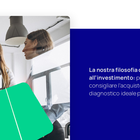
La nostra filosofia
all’investimento:
p
consigliare l’acquis
diagnostico ideale pe