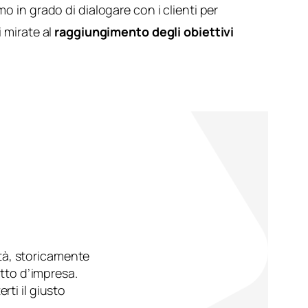
mo in grado di dialogare con i clienti per
i mirate al
raggiungimento degli obiettivi
lità, storicamente
etto d’impresa.
ti il giusto