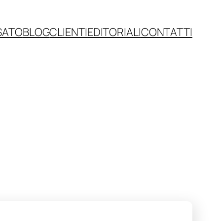
SATO
BLOG
CLIENTI
EDITORIALI
CONTATTI
entare il campione irlandese di corsa piatta
 di come riavrÃ i suoi soldi dopo che Barnes Ã¨
lo schermo del computer o sbirciare i loro
i richiedere una promo.
i orgogliosi, per mostrare ancora una volta