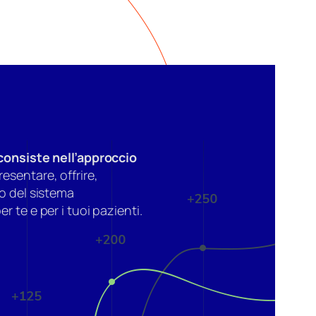
 consiste nell’approccio
resentare, offrire,
to del sistema
r te e per i tuoi pazienti.