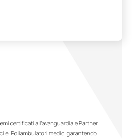
temi certificati all’avanguardia e Partner
ici e Poliambulatori medici garantendo