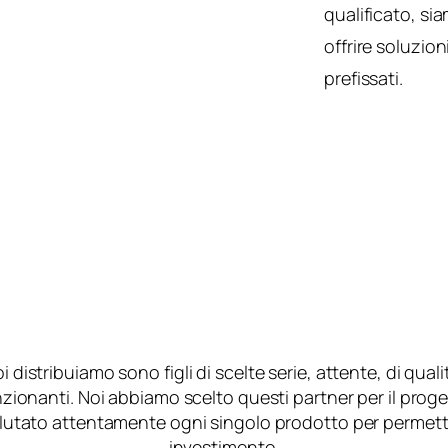
qualificato, sia
offrire soluzion
prefissati.
i distribuiamo sono figli di scelte serie, attente, di qua
zionanti. Noi abbiamo scelto questi partner per il prog
utato attentamente ogni singolo prodotto per permetter
investimento.