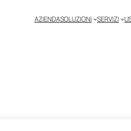
AZIENDA
SOLUZIONI
SERVIZI
U
o
: La vittoria lo ha aiutato nel suo modo di div
rnes, Orr, si incontra con Barnes per discutere
I giocatori sono ora in grado di sedersi dietro 
stanno giocando un gioco di slot di loro scelta.
i una regola che va attentamente letta prima d
ecessione, fu Faugheen che emerse per renderl