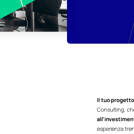
Il tuo progetto
Consulting, che
all’investimen
esperienza tre