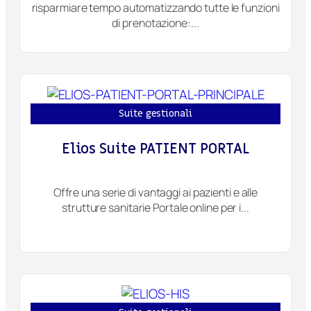
risparmiare tempo automatizzando tutte le funzioni
di prenotazione:...
Suite gestionali
Elios Suite PATIENT PORTAL
Offre una serie di vantaggi ai pazienti e alle
strutture sanitarie Portale online per i...