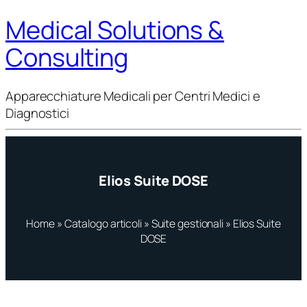
Medical Solutions &
Punteggio a poker
Consulting
Casino Visa Bonus Senza Deposito
: Nessuna
meccanica richiesto qui e tutto Ã¨ tutto su
Apparecchiature Medicali per Centri Medici e
computer grafica, illustrazioni e animazioni.
Diagnostici
Dove Giocare A Baccarat Dal Vivo Online
-
Questo nuovo gioco di slot Ã¨ basato sullo
show televisivo di successo con lo stesso
nome e porta divertimento ed eccitazione al
Elios Suite DOSE
mondo dei videogiochi.
Casino Con Carta Maestro
: Questi sostituti
appaiono solo sul secondo, terzo e quarto rulli,
Home
»
Catalogo articoli
»
Suite gestionali
»
Elios Suite
e compilare per una qualsiasi delle icone
DOSE
normali, al fine di completare le linee di vincita.
Come usare il bonus mobilitÃ