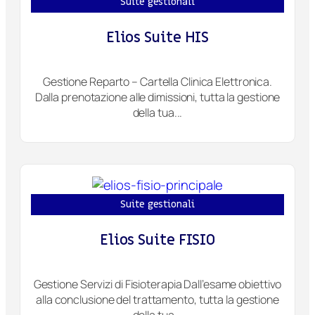
Suite gestionali
Elios Suite HIS
Gestione Reparto – Cartella Clinica Elettronica.
Dalla prenotazione alle dimissioni, tutta la gestione
della tua...
Suite gestionali
Elios Suite FISIO
Gestione Servizi di Fisioterapia Dall’esame obiettivo
alla conclusione del trattamento, tutta la gestione
della tua...