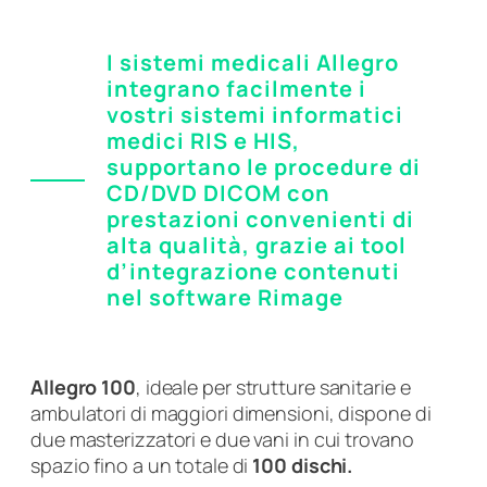
Migliori Slot Con Animazioni 3d
Una volta che siete sulla pagina Cassa, sarÃ
I sistemi medicali Allegro
ora necessario selezionare la scheda Coupon.
integrano facilmente i
Casino Marina Bay Puntata Minima
vostri sistemi informatici
Naturalmente, il gioco d'azzardo Ã¨ tutto di
medici RIS e HIS,
prendere rischi e sperando di avere fortuna e il
supportano le procedure di
CD/DVD DICOM con
bordo della casa significa che il casinÃ² vince
prestazioni convenienti di
nel lungo periodo.
alta qualità, grazie ai tool
Inoltre, se le modifiche legali suggerite e la
d’integrazione contenuti
creazione di un nuovo Ufficio per il controllo del
nel software Rimage
gioco d'azzardo diventano realtÃ , presto il
mercato irlandese del gioco d'azzardo potrebbe
essere in grado di competere con quello
britannico.
Allegro 100
, ideale per strutture sanitarie e
ambulatori di maggiori dimensioni, dispone di
Siti di poker con soldi veri
due masterizzatori e due vani in cui trovano
spazio fino a un totale di
100 dischi.
Casino Online Apple Pay Nuovi 2026