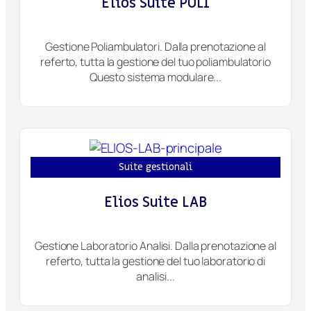
Elios Suite POLI
Gestione Poliambulatori. Dalla prenotazione al
referto, tutta la gestione del tuo poliambulatorio
Questo sistema modulare...
Suite gestionali
Elios Suite LAB
Gestione Laboratorio Analisi. Dalla prenotazione al
referto, tutta la gestione del tuo laboratorio di
analisi...