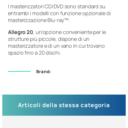
Infinity Gaming Solutions offre la prossima
I masterizzatori CD/DVD sono standard su
generazione di soluzioni di piattaforma per l'avvio e
entrambi i modelli con funzione opzionale di
le prime attivitÃ di gioco, ma il casinÃ² online Midaur
masterizzazione Blu-ray™.
Ã¨ molto il proprio sito di casinÃ².
Come Riconoscere Casino Online Sicuro
Allegro 20
, un’opzione conveniente per le
LÃ¬, puoi navigare attraverso la vasta selezione e
strutture più piccole, dispone di un
masterizzatore e di un vano in cui trovano
scegliere un'offerta bonus da richiedere.
spazio fino a 20 dischi.
Slot Con Win Both Ways Puntata Bassa
Brand:
Articoli della stessa categoria