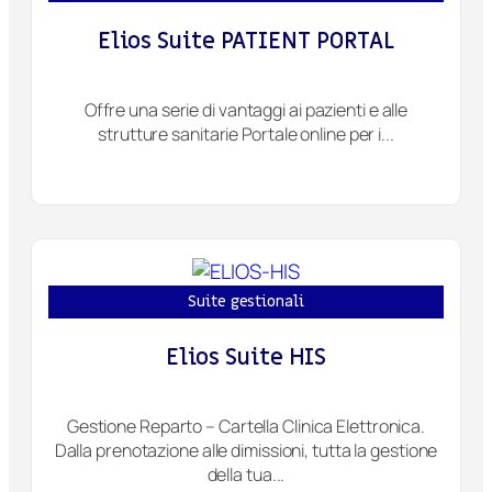
Elios Suite PATIENT PORTAL
Offre una serie di vantaggi ai pazienti e alle
strutture sanitarie Portale online per i...
Suite gestionali
Elios Suite HIS
Gestione Reparto – Cartella Clinica Elettronica.
Dalla prenotazione alle dimissioni, tutta la gestione
della tua...