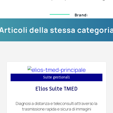
Brand:
Articoli della stessa categori
Suite gestionali
Elios Suite TMED
Diagnosi a distanza e teleconsulti attraverso la
trasmissione rapida e sicura di immagini