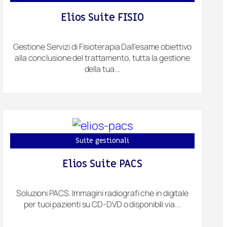
Elios Suite FISIO
Gestione Servizi di Fisioterapia Dall’esame obiettivo
alla conclusione del trattamento, tutta la gestione
della tua...
Suite gestionali
Elios Suite PACS
Soluzioni PACS. Immagini radiografi che in digitale
per tuoi pazienti su CD-DVD o disponibili via...