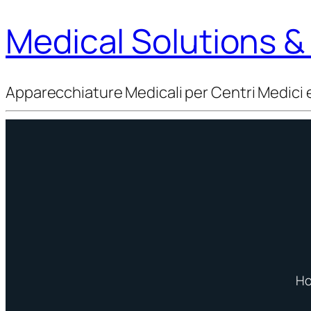
Medical Solutions &
Come vincere soldi al superenalotto
Keno Online Puntata Bassa Dove Giocar
Apparecchiature Medicali per Centri Medici 
licenze dei casinÃ², le strategie di gioco 
Jokerstar Casino Free Spins Registrazio
categoria, popolaritÃ e data di rilascio.
Nuovi Casino Online Dicembre 2026
: In 
Giochi slot machine poker
Come Depositare Casino Online
Dal momento che le slot machine sono est
Casino Con Prelievo Paypal Istantaneo
H
Diamond Mine Ã¨ un gioco MegaWays con 11