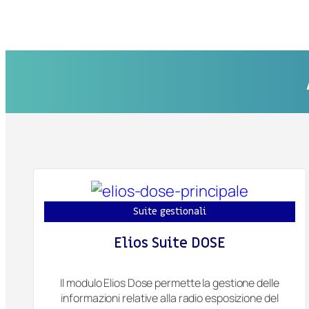
Suite gestionali
Elios Suite DOSE
Il modulo Elios Dose permette la gestione delle
informazioni relative alla radio esposizione del