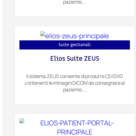
paziente,...
Suite gestionali
Elios Suite ZEUS
Il sistema ZEUS consente di produrre CD/DVD
contenenti le immagini DICOM da consegnare al
paziente,...