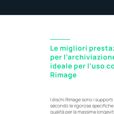
golata a propria discrezione e modificata in ba
 nomi di prodotti e servizi e nomi di societÃ o 
zzati a causa di servizi o altri rapporti.
Le migliori presta
per l’archiviazion
sa e quanto viene raccolto dalla vendita di al
ideale per l’uso c
re
Rimage
I dischi Rimage sono i supporti d
secondo le rigorose specifiche 
qualità per la massima longevità