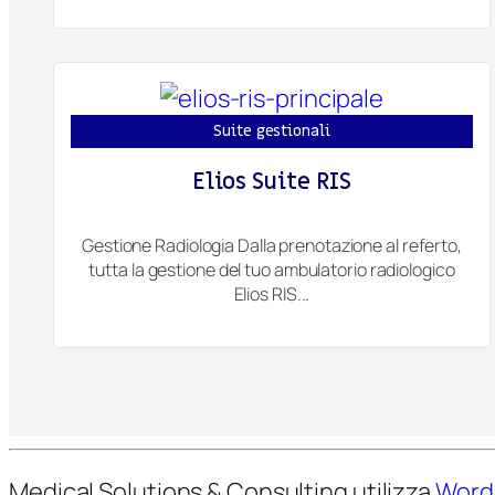
Suite gestionali
Elios Suite RIS
Gestione Radiologia Dalla prenotazione al referto,
tutta la gestione del tuo ambulatorio radiologico
Elios RIS...
Medical Solutions & Consulting utilizza
Word