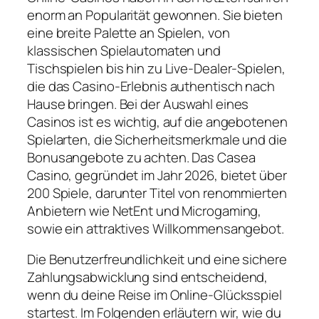
enorm an Popularität gewonnen. Sie bieten
eine breite Palette an Spielen, von
klassischen Spielautomaten und
Tischspielen bis hin zu Live-Dealer-Spielen,
die das Casino-Erlebnis authentisch nach
Hause bringen. Bei der Auswahl eines
Casinos ist es wichtig, auf die angebotenen
Spielarten, die Sicherheitsmerkmale und die
Bonusangebote zu achten. Das Casea
Casino, gegründet im Jahr 2026, bietet über
200 Spiele, darunter Titel von renommierten
Anbietern wie NetEnt und Microgaming,
sowie ein attraktives Willkommensangebot.
Die Benutzerfreundlichkeit und eine sichere
Zahlungsabwicklung sind entscheidend,
wenn du deine Reise im Online-Glücksspiel
startest. Im Folgenden erläutern wir, wie du