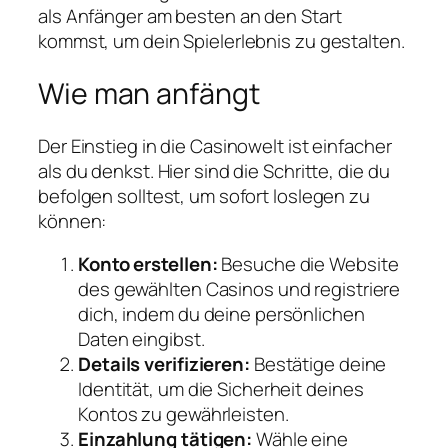
als Anfänger am besten an den Start
kommst, um dein Spielerlebnis zu gestalten.
Wie man anfängt
Der Einstieg in die Casinowelt ist einfacher
als du denkst. Hier sind die Schritte, die du
befolgen solltest, um sofort loslegen zu
können:
Konto erstellen:
Besuche die Website
des gewählten Casinos und registriere
dich, indem du deine persönlichen
Daten eingibst.
Details verifizieren:
Bestätige deine
Identität, um die Sicherheit deines
Kontos zu gewährleisten.
Einzahlung tätigen:
Wähle eine