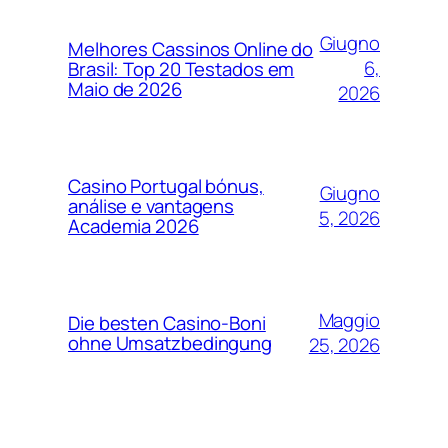
Giugno
Melhores Cassinos Online do
6,
Brasil: Top 20 Testados em
Maio de 2026
2026
Casino Portugal bónus,
Giugno
análise e vantagens
5, 2026
Academia 2026
Maggio
Die besten Casino-Boni
ohne Umsatzbedingung
25, 2026