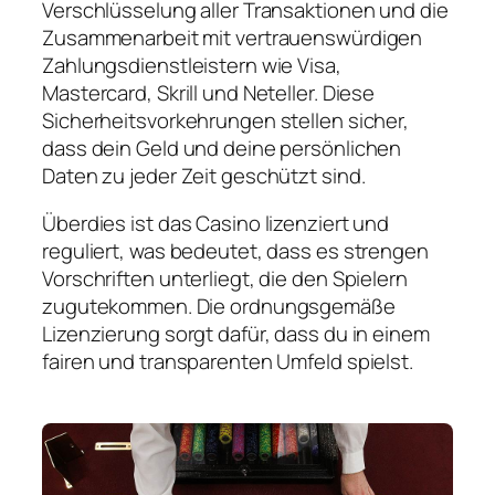
Verschlüsselung aller Transaktionen und die
Zusammenarbeit mit vertrauenswürdigen
Zahlungsdienstleistern wie Visa,
Mastercard, Skrill und Neteller. Diese
Sicherheitsvorkehrungen stellen sicher,
dass dein Geld und deine persönlichen
Daten zu jeder Zeit geschützt sind.
Überdies ist das Casino lizenziert und
reguliert, was bedeutet, dass es strengen
Vorschriften unterliegt, die den Spielern
zugutekommen. Die ordnungsgemäße
Lizenzierung sorgt dafür, dass du in einem
fairen und transparenten Umfeld spielst.