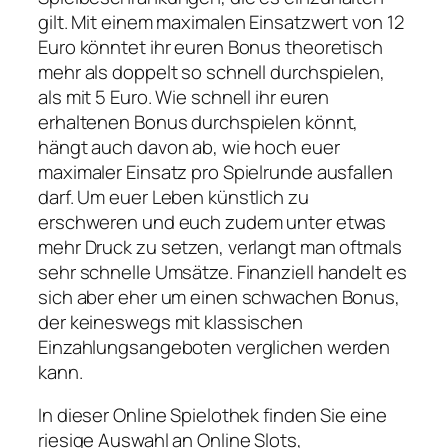
gilt. Mit einem maximalen Einsatzwert von 12
Euro könntet ihr euren Bonus theoretisch
mehr als doppelt so schnell durchspielen,
als mit 5 Euro. Wie schnell ihr euren
erhaltenen Bonus durchspielen könnt,
hängt auch davon ab, wie hoch euer
maximaler Einsatz pro Spielrunde ausfallen
darf. Um euer Leben künstlich zu
erschweren und euch zudem unter etwas
mehr Druck zu setzen, verlangt man oftmals
sehr schnelle Umsätze. Finanziell handelt es
sich aber eher um einen schwachen Bonus,
der keineswegs mit klassischen
Einzahlungsangeboten verglichen werden
kann.
In dieser Online Spielothek finden Sie eine
riesige Auswahl an Online Slots,