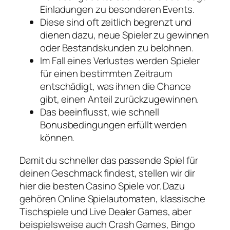
Einladungen zu besonderen Events.
Diese sind oft zeitlich begrenzt und
dienen dazu, neue Spieler zu gewinnen
oder Bestandskunden zu belohnen.
Im Fall eines Verlustes werden Spieler
für einen bestimmten Zeitraum
entschädigt, was ihnen die Chance
gibt, einen Anteil zurückzugewinnen.
Das beeinflusst, wie schnell
Bonusbedingungen erfüllt werden
können.
Damit du schneller das passende Spiel für
deinen Geschmack findest, stellen wir dir
hier die besten Casino Spiele vor. Dazu
gehören Online Spielautomaten, klassische
Tischspiele und Live Dealer Games, aber
beispielsweise auch Crash Games, Bingo