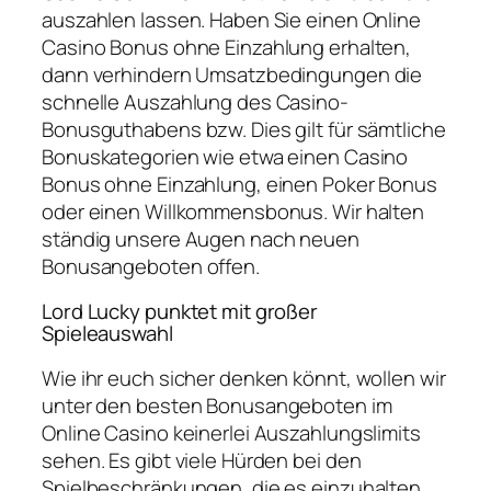
auszahlen lassen. Haben Sie einen Online
Casino Bonus ohne Einzahlung erhalten,
dann verhindern Umsatzbedingungen die
schnelle Auszahlung des Casino-
Bonusguthabens bzw. Dies gilt für sämtliche
Bonuskategorien wie etwa einen Casino
Bonus ohne Einzahlung, einen Poker Bonus
oder einen Willkommensbonus. Wir halten
ständig unsere Augen nach neuen
Bonusangeboten offen.
Lord Lucky punktet mit großer
Spieleauswahl
Wie ihr euch sicher denken könnt, wollen wir
unter den besten Bonusangeboten im
Online Casino keinerlei Auszahlungslimits
sehen. Es gibt viele Hürden bei den
Spielbeschränkungen, die es einzuhalten