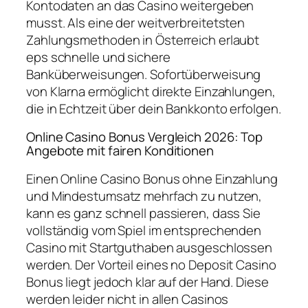
Kontodaten an das Casino weitergeben
musst. Als eine der weitverbreitetsten
Zahlungsmethoden in Österreich erlaubt
eps schnelle und sichere
Banküberweisungen. Sofortüberweisung
von Klarna ermöglicht direkte Einzahlungen,
die in Echtzeit über dein Bankkonto erfolgen.
Online Casino Bonus Vergleich 2026: Top
Angebote mit fairen Konditionen
Einen Online Casino Bonus ohne Einzahlung
und Mindestumsatz mehrfach zu nutzen,
kann es ganz schnell passieren, dass Sie
vollständig vom Spiel im entsprechenden
Casino mit Startguthaben ausgeschlossen
werden. Der Vorteil eines no Deposit Casino
Bonus liegt jedoch klar auf der Hand. Diese
werden leider nicht in allen Casinos