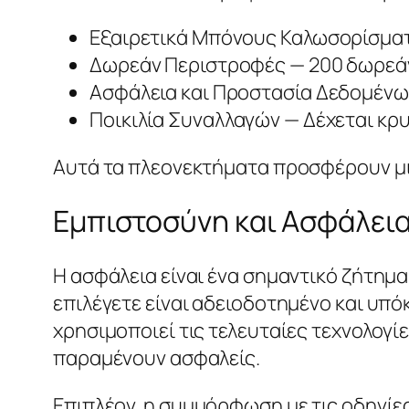
Εξαιρετικά Μπόνους Καλωσορίσματο
Δωρεάν Περιστροφές — 200 δωρεάν 
Ασφάλεια και Προστασία Δεδομένω
Ποικιλία Συναλλαγών — Δέχεται κ
Αυτά τα πλεονεκτήματα προσφέρουν μια 
Εμπιστοσύνη και Ασφάλει
Η ασφάλεια είναι ένα σημαντικό ζήτημα
επιλέγετε είναι αδειοδοτημένο και υπό
χρησιμοποιεί τις τελευταίες τεχνολογ
παραμένουν ασφαλείς.
Επιπλέον, η συμμόρφωση με τις οδηγίες