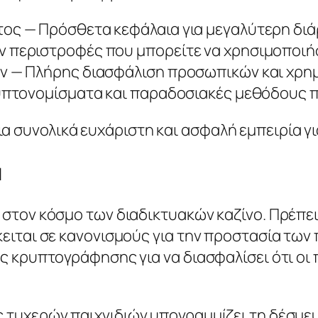
ς — Πρόσθετα κεφάλαια για μεγαλύτερη διάρ
περιστροφές που μπορείτε να χρησιμοποιήσε
ν — Πλήρης διασφάλιση προσωπικών και χρη
ρυπτονομίσματα και παραδοσιακές μεθόδους 
συνολικά ευχάριστη και ασφαλή εμπειρία για
α
 στον κόσμο των διαδικτυακών καζίνο. Πρέπει
κειται σε κανονισμούς για την προστασία των 
ίες κρυπτογράφησης για να διασφαλίσει ότι 
 τυχερών παιχνιδιών υπογραμμίζει τη δέσμευση