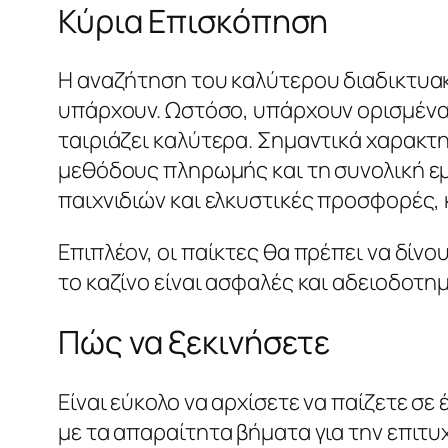
Κύρια Επισκόπηση
Η αναζήτηση του καλύτερου διαδικτυακ
υπάρχουν. Ωστόσο, υπάρχουν ορισμένα 
ταιριάζει καλύτερα. Σημαντικά χαρακτη
μεθόδους πληρωμής και τη συνολική εμ
παιχνιδιών και ελκυστικές προσφορές, 
Επιπλέον, οι παίκτες θα πρέπει να δίνο
το καζίνο είναι ασφαλές και αδειοδοτη
Πώς να ξεκινήσετε
Είναι εύκολο να αρχίσετε να παίζετε σ
με τα απαραίτητα βήματα για την επιτυ