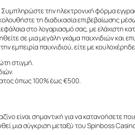
:
Συμπληρώστε την ηλεκτρονική φόρμα εγγραφ
ολουθήστε τη διαδικασία επιβεβαίωσης μέσω
φάλαια στο λογαριασμό σας, με ελάχιστη κα
θείτε σε μια μεγάλη γκάμα παιχνιδιών και επ
ην εμπειρία παιχνιδιού, είτε με κουλοχέρηδες
ώτη στιγμή.
διών.
ατος όπως 100% έως €500.
αζίνο είναι σημαντική για να κατανοήσετε π
θεί μια σύγκριση μεταξύ του Spinboss Casin