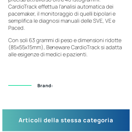
Energoonz ha 5 rulli e 30 linee di pagamento e si
CardioTrack effettua l’analisi automatica dei
gioca su una griglia 5Ã—5.
pacemaker, il monitoraggio di quelli bipolari e
Slot Tema Lupi Mannari Migliori
semplifica le diagnosi manuali delle SVE, VE e
Pala Casino Ã¨ concesso in licenza dalla
Paced.
Commissione di controllo del casinÃ² del New Jersey
per condurre operazioni di gioco su Internet, quindi
Con soli 63 grammi di peso e dimensioni ridotte
(85x55x15mm), Beneware CardioTrack si adatta
Ã¨ un casinÃ² online legale.
alle esigenze di medici e pazienti.
Bonus Benvenuto Casino 250 Euro
Brand:
Articoli della stessa categoria