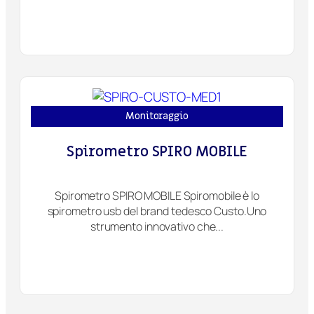
Monitoraggio
Spirometro SPIRO MOBILE
Spirometro SPIRO MOBILE Spiromobile è lo
spirometro usb del brand tedesco Custo.Uno
strumento innovativo che...