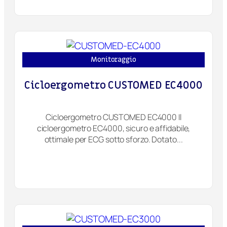
Monitoraggio
Cicloergometro CUSTOMED EC4000
Cicloergometro CUSTOMED EC4000 Il
cicloergometro EC4000, sicuro e affidabile,
ottimale per ECG sotto sforzo. Dotato...