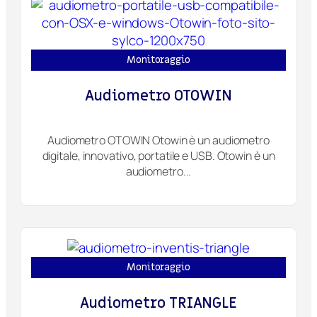
Monitoraggio
Audiometro OTOWIN
Audiometro OTOWIN Otowin è un audiometro
digitale, innovativo, portatile e USB. Otowin è un
audiometro...
Monitoraggio
Audiometro TRIANGLE