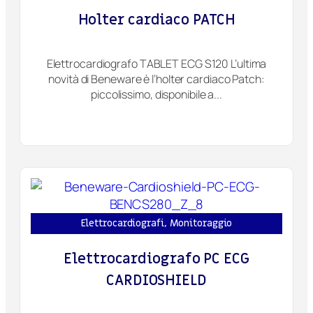
Holter cardiaco PATCH
Elettrocardiografo TABLET ECG S120 L’ultima
novità di Beneware è l’holter cardiaco Patch:
piccolissimo, disponibile a...
Elettrocardiografi
,
Monitoraggio
Elettrocardiografo PC ECG
CARDIOSHIELD