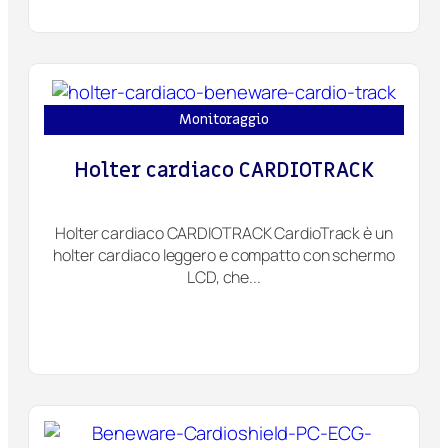
Monitoraggio
Holter cardiaco CARDIOTRACK
Holter cardiaco CARDIOTRACK CardioTrack è un
holter cardiaco leggero e compatto con schermo
LCD, che...