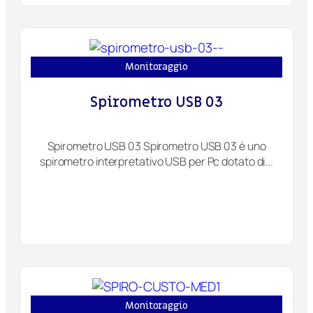
Monitoraggio
Spirometro USB 03
Spirometro USB 03 Spirometro USB 03 è uno
spirometro interpretativo USB per Pc dotato di...
Monitoraggio