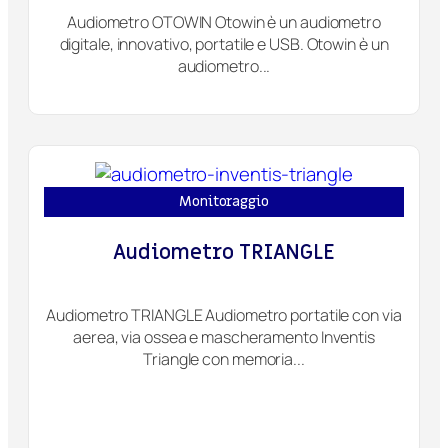
Audiometro OTOWIN Otowin è un audiometro
digitale, innovativo, portatile e USB. Otowin è un
audiometro...
Monitoraggio
Audiometro TRIANGLE
Audiometro TRIANGLE Audiometro portatile con via
aerea, via ossea e mascheramento Inventis
Triangle con memoria...