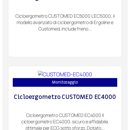
Cicloergometro CUSTOMED EC5000 L’EC5000, il
modello avanzato di cicloergometro di Ergoline e
Customed, include freno...
Monitoraggio
Cicloergometro CUSTOMED EC4000
Cicloergometro CUSTOMED EC4000 Il
cicloergometro EC4000, sicuro e affidabile,
ottimale per ECG sotto sforzo. Dotato...