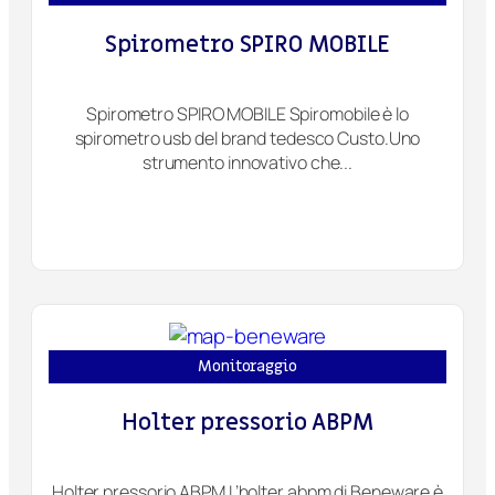
Spirometro SPIRO MOBILE
Spirometro SPIRO MOBILE Spiromobile è lo
spirometro usb del brand tedesco Custo.Uno
strumento innovativo che...
Monitoraggio
Holter pressorio ABPM
Holter pressorio ABPM L’holter abpm di Beneware è