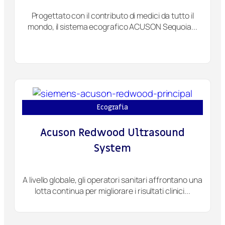
Progettato con il contributo di medici da tutto il
mondo, il sistema ecografico ACUSON Sequoia...
Ecografia
Acuson Redwood Ultrasound
System
A livello globale, gli operatori sanitari affrontano una
lotta continua per migliorare i risultati clinici...