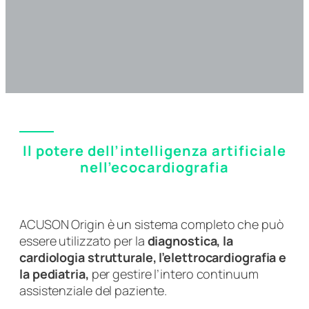
Il potere dell’intelligenza artificiale
nell’ecocardiografia
ACUSON Origin è un sistema completo che può
essere utilizzato per la
diagnostica, la
cardiologia strutturale, l’elettrocardiografia e
la pediatria,
per gestire l’intero continuum
assistenziale del paziente.