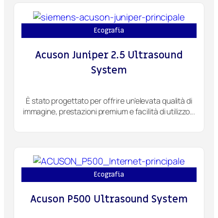
Ecografia
Acuson Juniper 2.5 Ultrasound
System
È stato progettato per offrire un’elevata qualità di
immagine, prestazioni premium e facilità di utilizzo...
Ecografia
Acuson P500 Ultrasound System