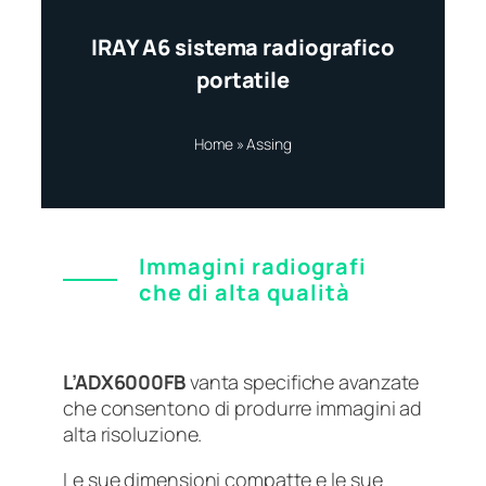
IRAY A6 sistema radiografico
portatile
Home
»
Assing
Immagini radiografi
che di alta qualità
L’ADX6000FB
vanta specifiche avanzate
che consentono di produrre immagini ad
alta risoluzione.
Le sue dimensioni compatte e le sue