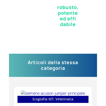
robusto,
potente
ed affi
dabile
Articoli della stessa
categoria
Ecografia VET
,
Veterinaria