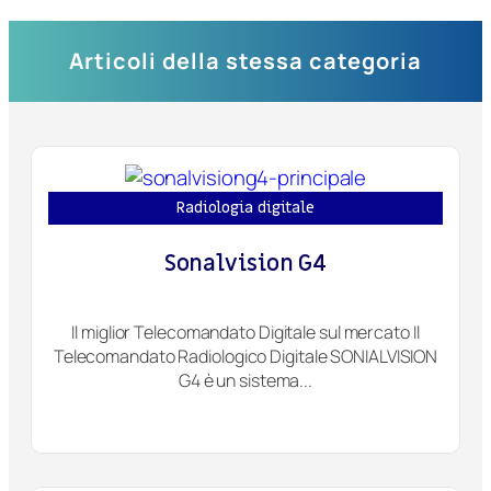
Articoli della stessa categoria
Radiologia digitale
Sonalvision G4
Il miglior Telecomandato Digitale sul mercato Il
Telecomandato Radiologico Digitale SONIALVISION
G4 è un sistema...