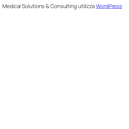
Medical Solutions & Consulting utilizza
WordPress
t
rt
rt
usu