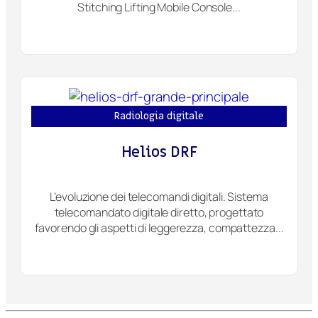
Stitching Lifting Mobile Console...
Radiologia digitale
Helios DRF
L’evoluzione dei telecomandi digitali. Sistema
telecomandato digitale diretto, progettato
favorendo gli aspetti di leggerezza, compattezza...