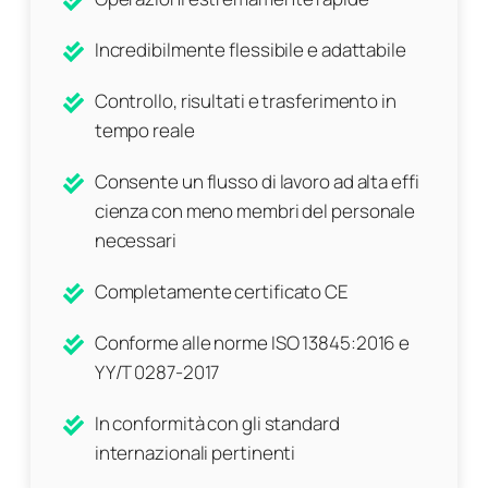
Incredibilmente flessibile e adattabile
Controllo, risultati e trasferimento in
tempo reale
Consente un flusso di lavoro ad alta effi
cienza con meno membri del personale
necessari
Completamente certificato CE
Conforme alle norme ISO 13845:2016 e
YY/T 0287-2017
In conformità con gli standard
internazionali pertinenti