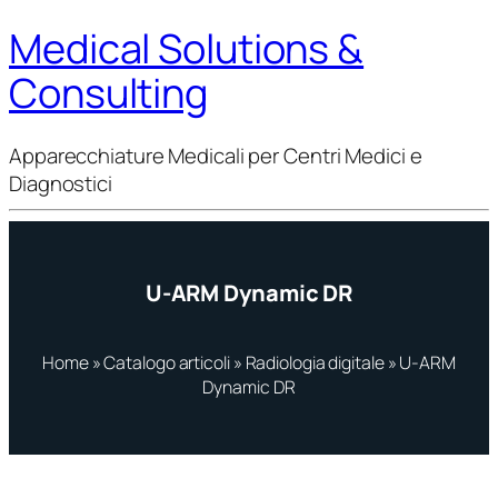
Medical Solutions &
Giocare roulette rosso nero
Consulting
Top 10 Video Poker Online Più Popolari
:
Visivamente, questo Ã¨ un grande gioco.
Apparecchiature Medicali per Centri Medici e
Dove Giocare Slot Online Per Iphone
- Dalla
Diagnostici
metÃ del 2026 fino ad oggi, Net Entertainment
ha cercato di guadagnare il riconoscimento
globale per la creazione e la distribuzione dei
giochi di video slot piÃ¹ inventivi e divertenti in
U-ARM Dynamic DR
giro.
Vincita Casino Venezia
: In questa recensione, vi
forniremo l'elenco dei migliori slot musicali che si
Home
»
Catalogo articoli
»
Radiologia digitale
»
U-ARM
puÃ² giocare da diversi sviluppatori di giochi.
Dynamic DR
Nuovi bonus casino senza deposito
Casino Live Sic Bo Puntata Minima Bassa