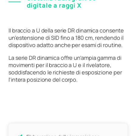
Slot Tema Brasile Bassa Volatilità
digitale a raggi X
Il sistema di budgeting decentralizzato Dashs lo
rende un'organizzazione autonoma decentralizzata
(DAO), a differenza della rete a livello singolo Bitcoin.
Il braccio a U della serie DR dinamica consente
Roulette Online Soldi Veri
un’estensione di SID fino a 180 cm, rendendo il
dispositivo adatto anche per esami di routine.
La serie DR dinamica offre un’ampia gamma di
movimenti per il braccio a U e il rivelatore,
soddisfacendo le richieste di esposizione per
l’intera posizione del corpo.