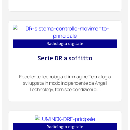
Radiologia digitale
Serie DR a soffitto
Eccellente tecnologia di immagine Tecnologia
sviluppata in modo indipendente da Angell
Technology, fornisce condizioni di...
Radiologia digitale