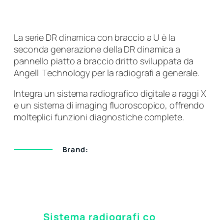
I giochi della societÃ saranno aperti ad alcuni
dei principali operatori mondiali, consentendo a
piÃ¹ giocatori di goderseli.
La serie DR dinamica con braccio a U è la
Migliori Slot A Tema Oro E Gemme
seconda generazione della DR dinamica a
Quindi, se desideri procedere ulteriormente,
pannello piatto a braccio dritto sviluppata da
riceverai un trattamento creativo e servizi
Angell Technology per la radiografi a generale.
psicodinamici.
Il concetto di best game casino non Ã¨ una
Integra un sistema radiografico digitale a raggi X
cosa facile da classificare e richiede anche
e un sistema di imaging fluoroscopico, offrendo
attenzione ai gusti personali.
molteplici funzioni diagnostiche complete.
Trucchi per roulette
Brand:
Migliori Slot Con Tumbling Reels
I giri gratuiti che fanno parte del bonus di benvenuto
vengono assegnati come 10 al giorno quindi Ã¨
importante che i giocatori ricordino di accedere nei
giorni successivi per rivendicarli altrimenti i giri
gratuiti andranno persi.
Sistema radiografi co