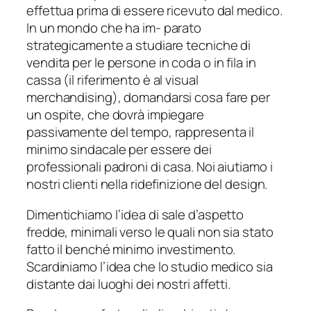
effettua prima di essere ricevuto dal medico.
In un mondo che ha im- parato
strategicamente a studiare tecniche di
vendita per le persone in coda o in fila in
cassa (il riferimento è al visual
merchandising), domandarsi cosa fare per
un ospite, che dovrà impiegare
passivamente del tempo, rappresenta il
minimo sindacale per essere dei
professionali padroni di casa. Noi aiutiamo i
nostri clienti nella ridefinizione del design.
Dimentichiamo l’idea di sale d’aspetto
fredde, minimali verso le quali non sia stato
fatto il benché minimo investimento.
Scardiniamo l’idea che lo studio medico sia
distante dai luoghi dei nostri affetti.