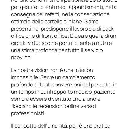
per gestire i clienti negli appuntamenti, nella
consegna dei referti, nella conservazione
ottimale delle cartelle cliniche. Siamo
presenti nel predisporre il lavoro sia di back
office che di front office. L’idea è quella di un
circolo virtuoso che porti il cliente a nutrire
una stima profonda per tutto il servizio
ricevuto.
La nostra vision non è una mission
impossibile. Serve un cambiamento
profondo di tanti convenzioni del passato, in
un tempo in cui il rapporto medico-paziente
sembra essere diventato uno a uno e
fioccano le recensioni online verso i
professionisti.
Il concetto dell’umanità, poi, è una pratica