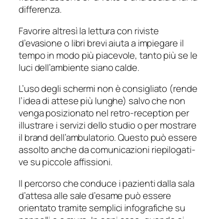
differenza.
Favorire altresì la lettura con riviste
d’evasione o libri brevi aiuta a impiegare il
tempo in modo più piacevole, tanto più se le
luci dell’ambiente siano calde.
L’uso degli schermi non è consigliato (rende
l’idea di attese più lunghe) salvo che non
venga posizionato nel retro-reception per
illustrare i servizi dello studio o per mostrare
il brand dell’ambulatorio. Questo può essere
assolto anche da comunicazioni riepilogati-
ve su piccole affissioni.
Il percorso che conduce i pazienti dalla sala
d’attesa alle sale d’esame può essere
orientato tramite semplici infografiche su