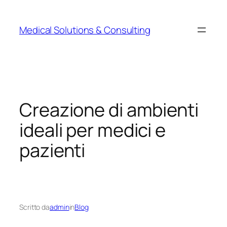
Vai
Giochi con la carte
al
Medical Solutions & Consulting
contenuto
Giocare A Baccarat Casino Portorose
: Richiede
anche molta pratica, cosÃ¬ come imparare le
impugnature dei dadi e le tecniche di lancio.
Briscola Online Soldi Veri Dove Giocare
- L'elenco
di fornitori di software specializzati e affidabili
assicura che possano godere del loro gioco
Creazione di ambienti
senza alcuna incertezza o esitazione.
ideali per medici e
Siti Scommesse Senza Casino
: Questo valore di
30 rappresenta l'importo del profitto per il
pazienti
bookmaker se ottiene scommesse in buone
proporzioni su ciascuno dei cavalli.
Giochi alle carte gratis
Slot A Tema Halloween Online
Scritto da
admin
in
Blog
I due giocatori in una resa dei conti ciascuno