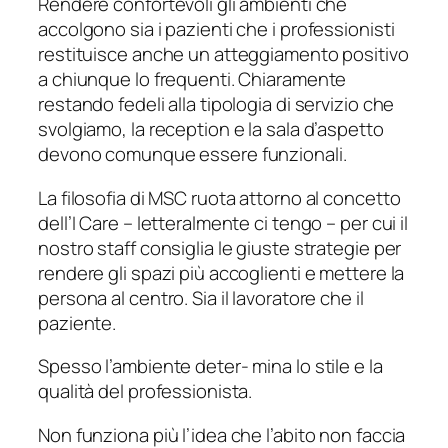
Rendere confortevoli gli ambienti che
accolgono sia i pazienti che i professionisti
restituisce anche un atteggiamento positivo
a chiunque lo frequenti. Chiaramente
restando fedeli alla tipologia di servizio che
svolgiamo, la reception e la sala d’aspetto
devono comunque essere funzionali.
La filosofia di MSC ruota attorno al concetto
dell’I Care – letteralmente ci tengo – per cui il
nostro staff consiglia le giuste strategie per
rendere gli spazi più accoglienti e mettere la
persona al centro. Sia il lavoratore che il
paziente.
Spesso l’ambiente deter- mina lo stile e la
qualità del professionista.
Non funziona più l’idea che l’abito non faccia