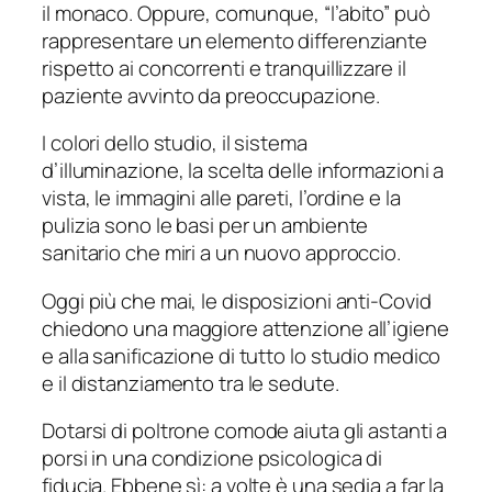
il monaco. Oppure, comunque, “l’abito” può
rappresentare un elemento differenziante
rispetto ai concorrenti e tranquillizzare il
paziente avvinto da preoccupazione.
I colori dello studio, il sistema
d’illuminazione, la scelta delle informazioni a
vista, le immagini alle pareti, l’ordine e la
pulizia sono le basi per un ambiente
sanitario che miri a un nuovo approccio.
Oggi più che mai, le disposizioni anti-Covid
chiedono una maggiore attenzione all’igiene
e alla sanificazione di tutto lo studio medico
e il distanziamento tra le sedute.
Dotarsi di poltrone comode aiuta gli astanti a
porsi in una condizione psicologica di
fiducia. Ebbene sì: a volte è una sedia a far la