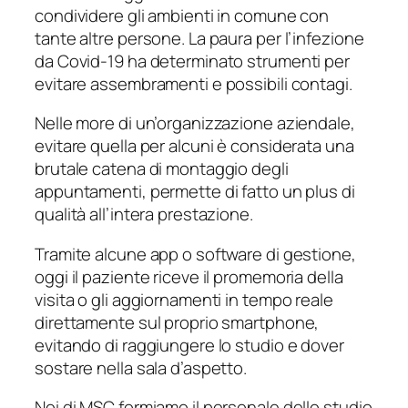
condividere gli ambienti in comune con
tante altre persone. La paura per l’infezione
da Covid-19 ha determinato strumenti per
evitare assembramenti e possibili contagi.
Nelle more di un’organizzazione aziendale,
evitare quella per alcuni è considerata una
brutale catena di montaggio degli
appuntamenti, permette di fatto un plus di
qualità all’intera prestazione.
Tramite alcune app o software di gestione,
oggi il paziente riceve il promemoria della
visita o gli aggiornamenti in tempo reale
direttamente sul proprio smartphone,
evitando di raggiungere lo studio e dover
sostare nella sala d’aspetto.
Noi di MSC formiamo il personale dello studio