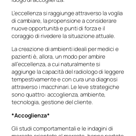
LibraBet Casino.
L’eccellenza si raggiunge attraverso la voglia
Poker Room Monza
di cambiare, la propensione a considerare
Max bonus senza deposito 50 giri su Achille Deluxe.
nuove opportunità e punti di forza e il
Roulette Online Per Iphone 15
coraggio di rivedere la situazione attuale.
La creazione di ambienti ideali per medici e
pazienti è, allora, un modo per ambire
all’eccellenza, a cui naturalmente si
aggiunge la capacità del radiologo di leggere
tempestivamente e con cura una diagnosi
attraverso i macchinari. Le leve strategiche
sono quattro: accoglienza, ambiente,
tecnologia, gestione del cliente.
*Accoglienza*
Gli studi comportamentali e le indagini di