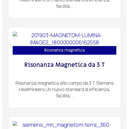
facilità...
Risonanza magnetica
Risonanza Magnetica da 3 T
Risonanza magnetica alto campo da 3 T Siemens
Healthineers Un nuovo standard di efficienza,
facilità...