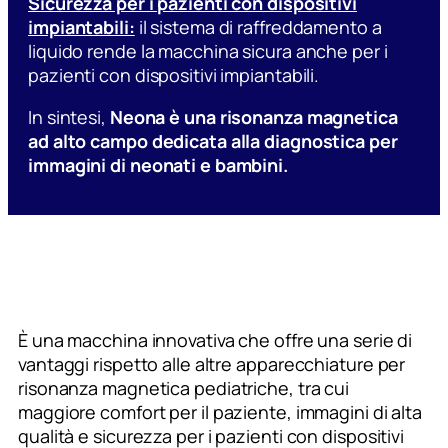
Sicurezza per i pazienti con dispositivi
impiantabili:
il sistema di raffreddamento a
liquido rende la macchina sicura anche per i
pazienti con dispositivi impiantabili.
In sintesi,
Neona è una risonanza magnetica
ad alto campo dedicata alla diagnostica per
immagini di neonati e bambini.
È una macchina innovativa che offre
una serie di
vantaggi rispetto alle altre
apparecchiature per
risonanza magnetica
pediatriche, tra cui
maggiore comfort
per il paziente, immagini di alta
qualità
e sicurezza per i pazienti con dispositivi