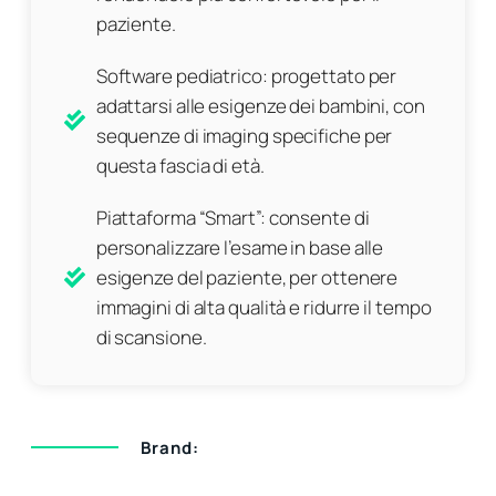
Utilizzando Rapid Transfer puoi pagare gli acquisti e
paziente.
ricostituire il tuo account al casinÃ².
Migliori Casino Online Con Jackpot Progressivi
Software pediatrico: progettato per
Va detto, perÃ², che molti giocatori hanno riportato
adattarsi alle esigenze dei bambini, con
un alto tasso di rifiuto.
sequenze di imaging specifiche per
Casino Montecarlo Giochi Tavolo Disponibili
questa fascia di età.
Piattaforma “Smart”: consente di
personalizzare l’esame in base alle
esigenze del paziente, per ottenere
immagini di alta qualità e ridurre il tempo
di scansione.
Brand: