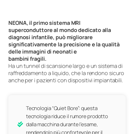
Casino Aams Con Bonus Benvenuto
Ma non si tratta di un obbligo, ma solo di una
NEONA, il primo sistema MRI
regola che va attentamente letta prima di
superconduttore al mondo dedicato alla
richiedere una promo.
diagnosi infantile, può migliorare
Casino Online Deposito 10 Euro Bonus
significativamente la precisione e la qualità
Quando l'Irlanda era profondamente in
delle immagini di neonati e
recessione, fu Faugheen che emerse per
bambini fragili.
renderli orgogliosi, per mostrare ancora una
Ha un tunnel di scansione largo e un sistema di
volta che tipo di purosangue sono allevati, nati,
raffreddamento a liquido, che la rendono sicuro
allevati e addestrati in Irlanda.
anche per i pazienti con dispositivi impiantabili.
Questo gioco offre un record di tempi di
caricamento brevi durante il gioco senza
compromettere la qualitÃ e l'esperienza del
giocatore.
Tecnologia “Quiet Bore”: questa
tecnologia riduce il rumore prodotto
Eta per entrare casino Monte Carlo
dalla macchina durante l’esame,
Casino Sun City Orari Apertura
rendendolo più confortevole per il