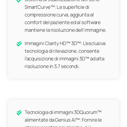
SmartCurve™: La superficie di
compressione curva, aggiunta al
comfort del paziente ed al software
mantiene la risoluzione dell'immagine.
Immagini Clarity HD™ 3D™: L’esclusiva
tecnologia di rilevazione, consente
l’acquisizione di immagini 3D™ ad alta
risoluzione in 3,7 secondi.
Tecnologia di immagini 3DQuorum™
alimentate da Genius AI™: Fornire le