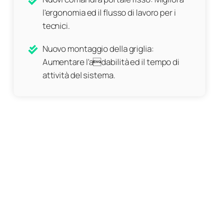
l'ergonomia ed il flusso di lavoro per i
tecnici.
Nuovo montaggio della griglia:
Aumentare l'adabilità ed il tempo di
attività del sistema.