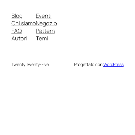
Blog
Eventi
Chi siamo
Negozio
FAQ
Pattern
Autori
Temi
Twenty Twenty-Five
Progettato con
WordPress
rt
cort
ort
nusu