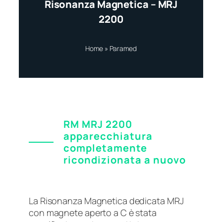
Risonanza Magnetica – MRJ
2200
Home
»
Paramed
RM MRJ 2200
apparecchiatura
completamente
ricondizionata a nuovo
La Risonanza Magnetica dedicata MRJ
con magnete aperto a C è stata